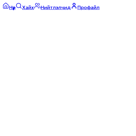
Нүүр
Хайх
Нийтлэлчид
Профайл