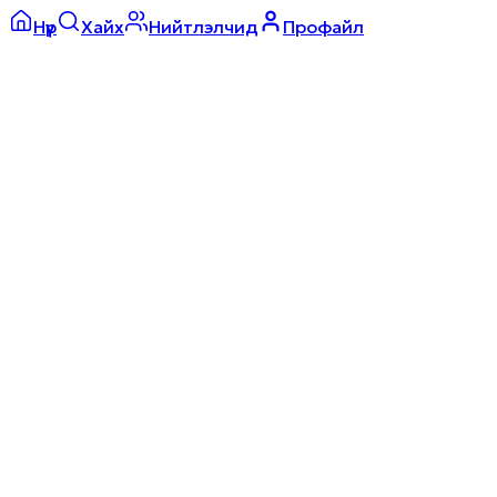
Нүүр
Хайх
Нийтлэлчид
Профайл