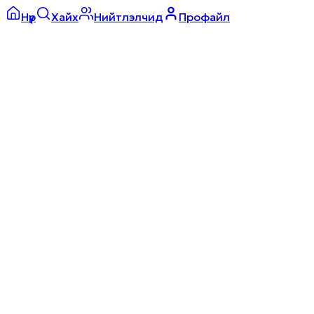
Нүүр
Хайх
Нийтлэлчид
Профайл