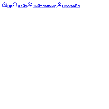
Нүүр
Хайх
Нийтлэлчид
Профайл