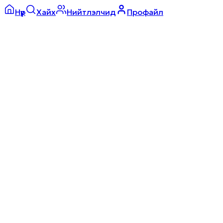
Нүүр
Хайх
Нийтлэлчид
Профайл