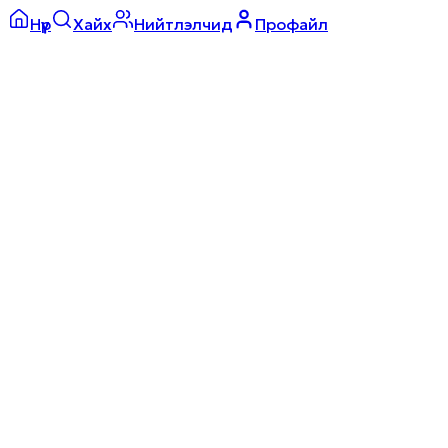
Нүүр
Хайх
Нийтлэлчид
Профайл