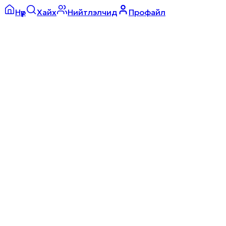
Нүүр
Хайх
Нийтлэлчид
Профайл