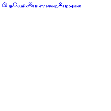
Нүүр
Хайх
Нийтлэлчид
Профайл