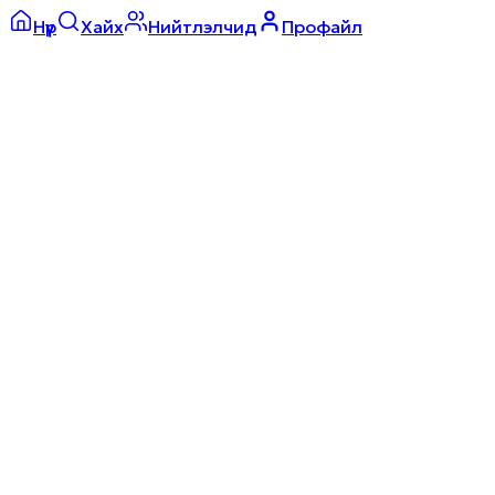
Нүүр
Хайх
Нийтлэлчид
Профайл