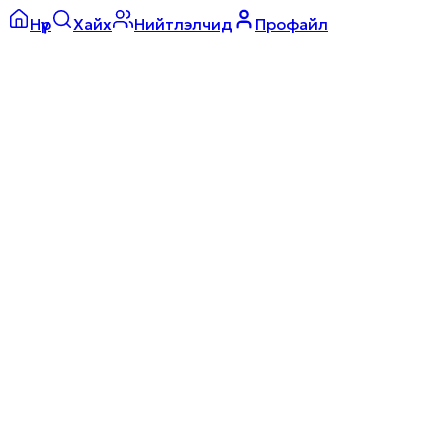
Нүүр
Хайх
Нийтлэлчид
Профайл