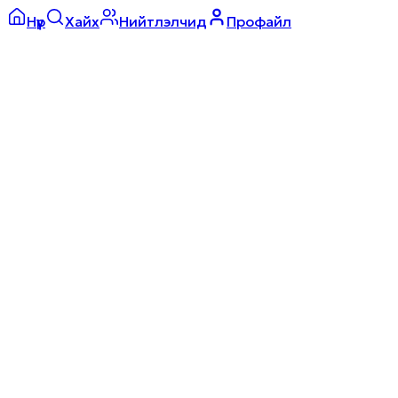
Нүүр
Хайх
Нийтлэлчид
Профайл