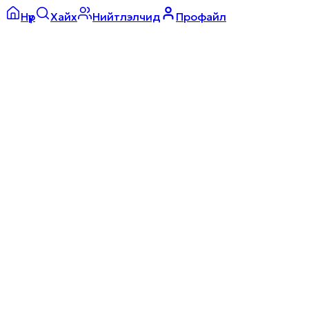
Нүүр
Хайх
Нийтлэлчид
Профайл