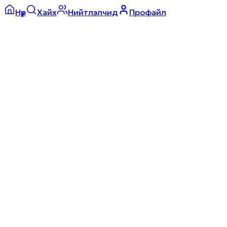
Нүүр
Хайх
Нийтлэлчид
Профайл