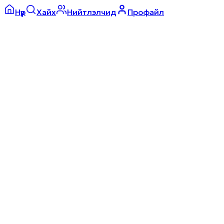
Нүүр
Хайх
Нийтлэлчид
Профайл