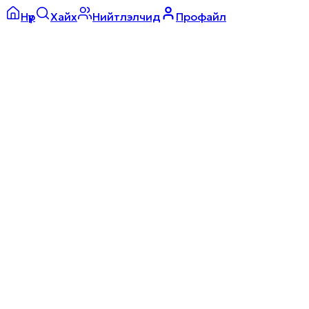
Нүүр
Хайх
Нийтлэлчид
Профайл