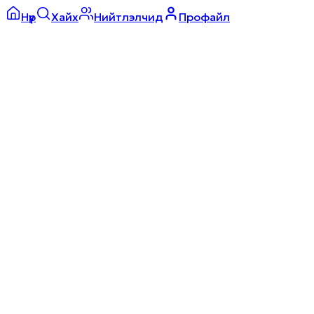
Нүүр
Хайх
Нийтлэлчид
Профайл