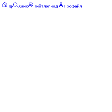
Нүүр
Хайх
Нийтлэлчид
Профайл