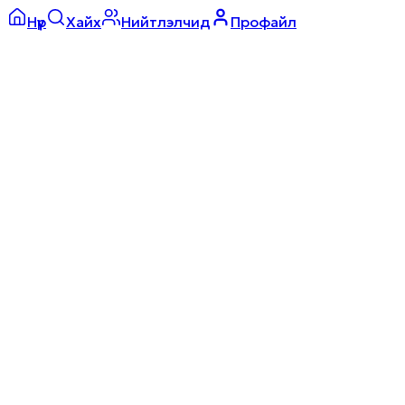
Нүүр
Хайх
Нийтлэлчид
Профайл