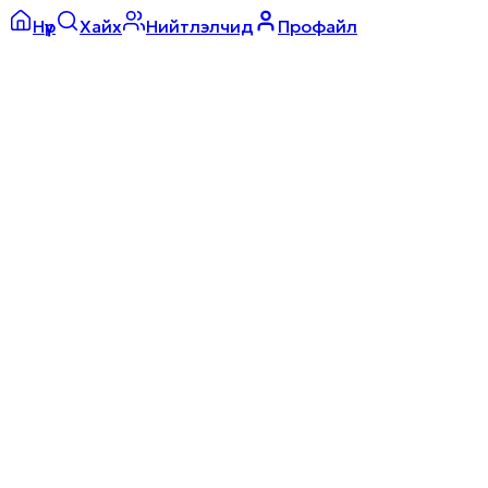
Нүүр
Хайх
Нийтлэлчид
Профайл