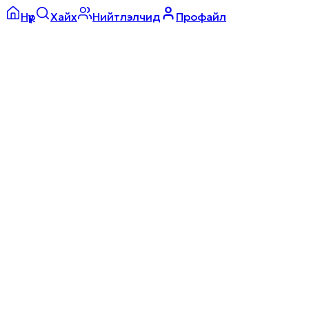
Нүүр
Хайх
Нийтлэлчид
Профайл