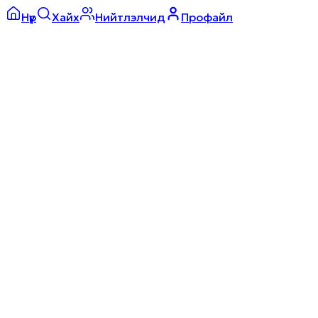
Нүүр
Хайх
Нийтлэлчид
Профайл