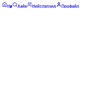
Нүүр
Хайх
Нийтлэлчид
Профайл