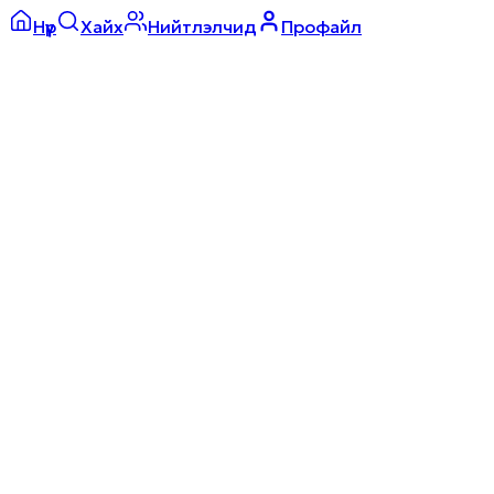
Нүүр
Хайх
Нийтлэлчид
Профайл