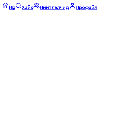
Нүүр
Хайх
Нийтлэлчид
Профайл