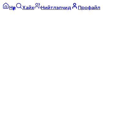
Нүүр
Хайх
Нийтлэлчид
Профайл