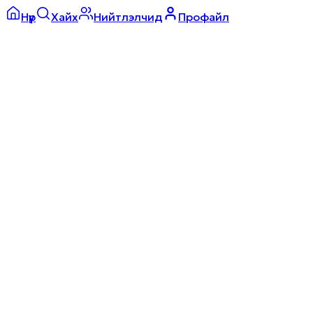
Нүүр
Хайх
Нийтлэлчид
Профайл