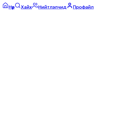
Нүүр
Хайх
Нийтлэлчид
Профайл