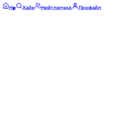
Нүүр
Хайх
Нийтлэлчид
Профайл