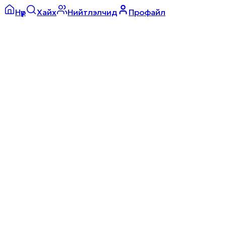
Нүүр
Хайх
Нийтлэлчид
Профайл