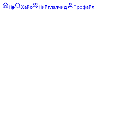
Нүүр
Хайх
Нийтлэлчид
Профайл