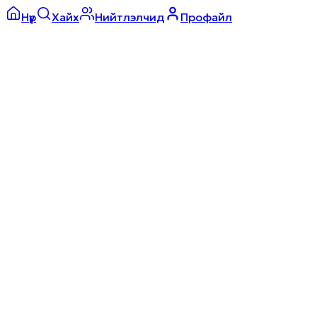
Нүүр
Хайх
Нийтлэлчид
Профайл