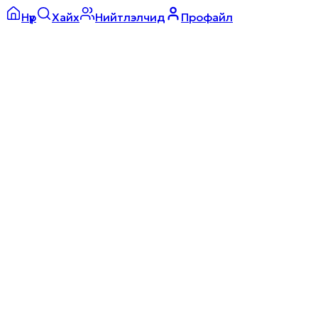
Нүүр
Хайх
Нийтлэлчид
Профайл