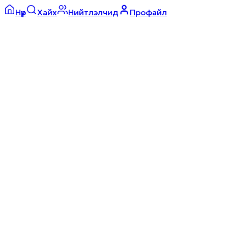
Нүүр
Хайх
Нийтлэлчид
Профайл