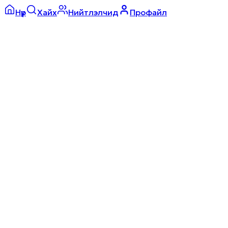
Нүүр
Хайх
Нийтлэлчид
Профайл