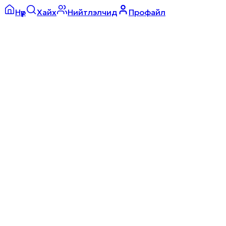
Нүүр
Хайх
Нийтлэлчид
Профайл