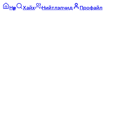
Нүүр
Хайх
Нийтлэлчид
Профайл