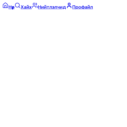
Нүүр
Хайх
Нийтлэлчид
Профайл