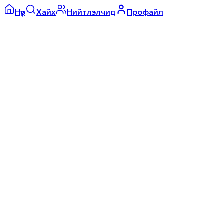
Нүүр
Хайх
Нийтлэлчид
Профайл