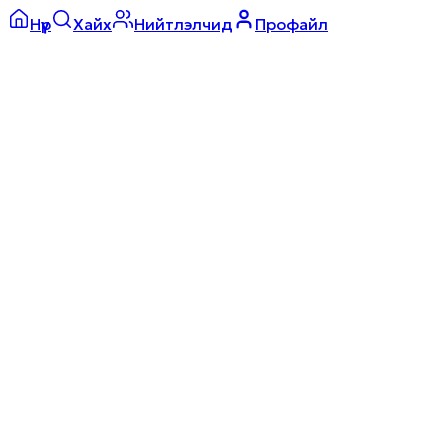
Нүүр
Хайх
Нийтлэлчид
Профайл