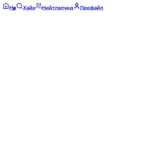
Нүүр
Хайх
Нийтлэлчид
Профайл