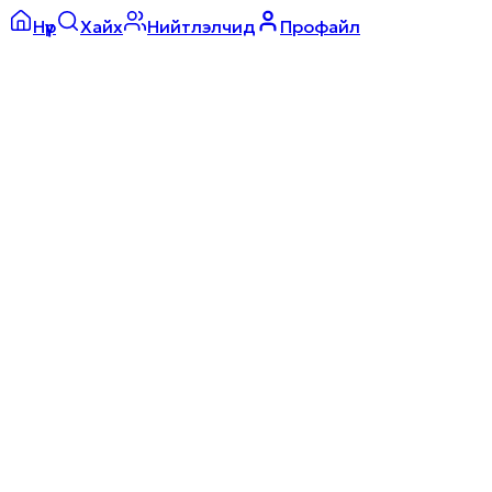
Нүүр
Хайх
Нийтлэлчид
Профайл