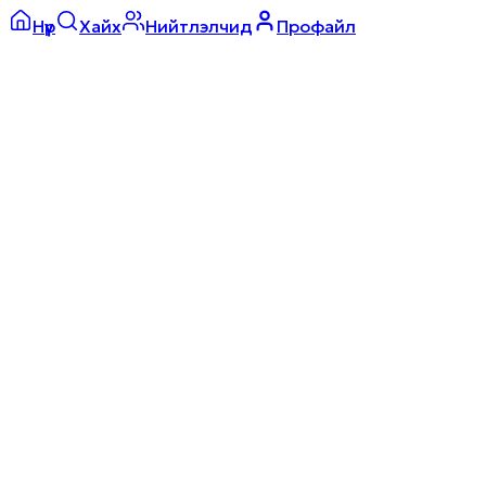
Нүүр
Хайх
Нийтлэлчид
Профайл