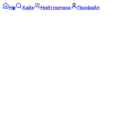
Нүүр
Хайх
Нийтлэлчид
Профайл