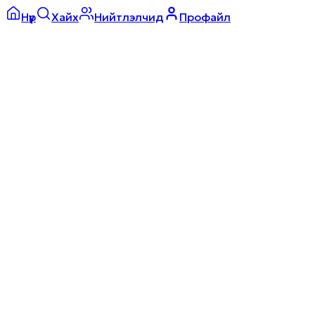
Нүүр
Хайх
Нийтлэлчид
Профайл