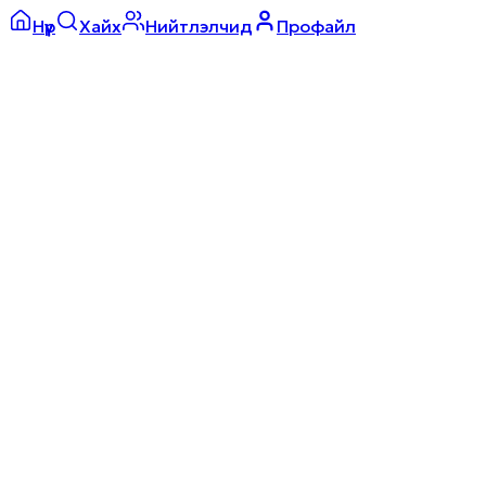
Нүүр
Хайх
Нийтлэлчид
Профайл