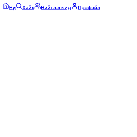
Нүүр
Хайх
Нийтлэлчид
Профайл