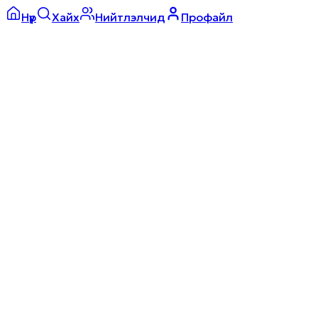
Нүүр
Хайх
Нийтлэлчид
Профайл