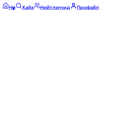
Нүүр
Хайх
Нийтлэлчид
Профайл