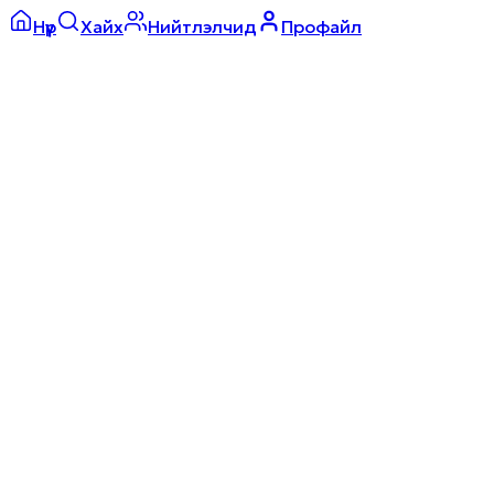
Нүүр
Хайх
Нийтлэлчид
Профайл