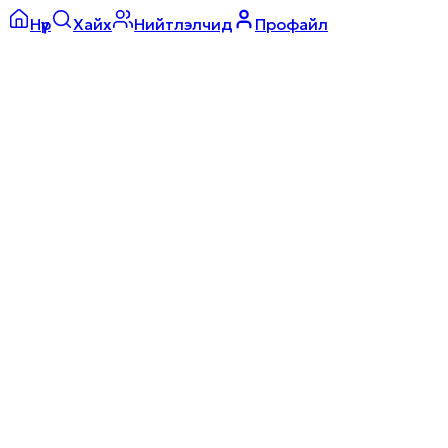
Нүүр
Хайх
Нийтлэлчид
Профайл